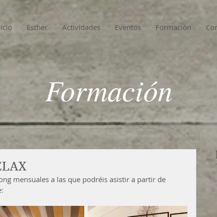
nicio
Esther
Actividades
Eventos
Formación
Con
Formación
ELAX
ong mensuales a las que podréis asistir a partir de 
: