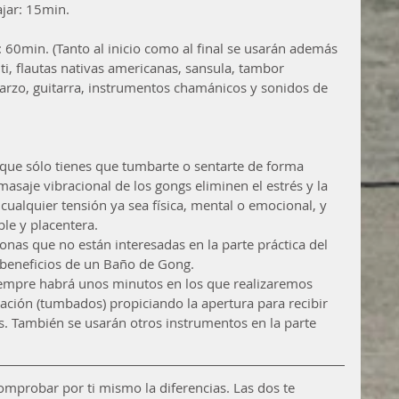
ajar: 15min.
 60min. (Tanto al inicio como al final se usarán además 
i, flautas nativas americanas, sansula, tambor 
arzo, guitarra, instrumentos chamánicos y sonidos de 
que sólo tienes que tumbarte o sentarte de forma 
masaje vibracional de los gongs eliminen el estrés y la 
cualquier tensión ya sea física, mental o emocional, y 
ble y placentera.
nas que no están interesadas en la parte práctica del 
s beneficios de un Baño de Gong.
empre habrá unos minutos en los que realizaremos 
ajación (tumbados) propiciando la apertura para recibir 
gs. También se usarán otros instrumentos en la parte 
omprobar por ti mismo la diferencias. Las dos te 