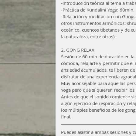
-Introducción teórica al tema a trab
-Práctica de Kundalini Yoga: 60min.
-Relajación y meditación con Gongs:
otros instrumentos armónicos: shrut
oceánico, cuencos tibetanos y de cu
la naturaleza, entre otros).
2. GONG RELAX
Sesión de 60 min de duración en la 
cómoda, relajarte y permitir que el 
ansiedad acumulados, te liberen de 
disfrutar de una experiencia agrada
Muy aconsejable para aquellas perso
Yoga pero que sí quieren recibir lo
Antes de que el sonido comience si
algún ejercicio de respiración y rel
los múltiples beneficios de los gon
final.
Puedes asistir a ambas sesiones y c