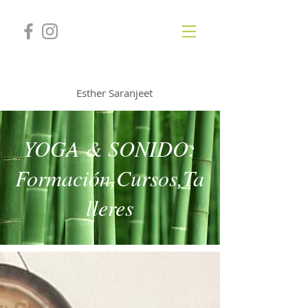
GONGSOUNDS
Esther Saranjeet
YOGA & SONIDO:
Formación,Cursos,Ta
lleres