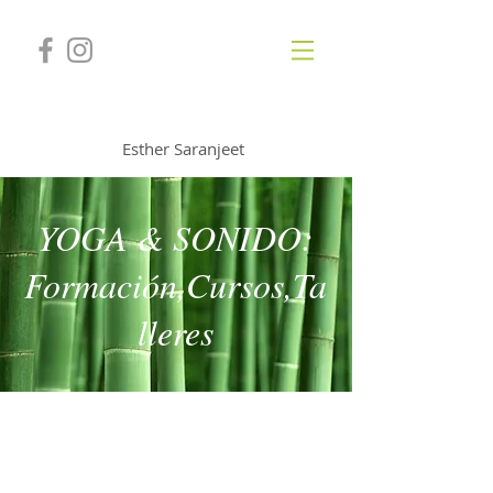
GONGSOUNDS
Esther Saranjeet
YOGA & SONIDO:
Formación,Cursos,Ta
lleres