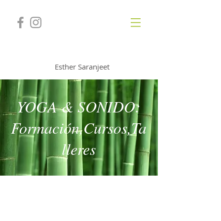
GONGSOUNDS
Esther Saranjeet
YOGA & SONIDO:
Formación,Cursos,Ta
lleres