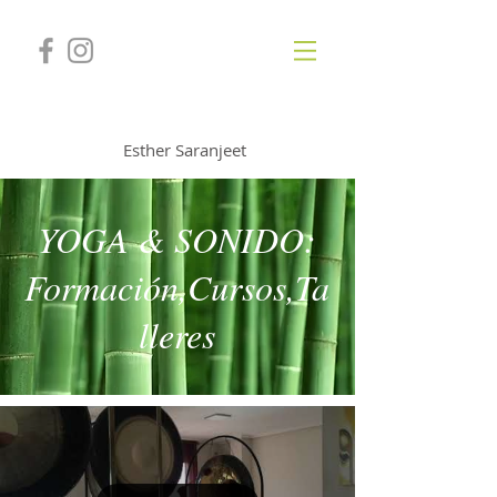
GONGSOUNDS
Esther Saranjeet
YOGA & SONIDO:
Formación,Cursos,Ta
lleres