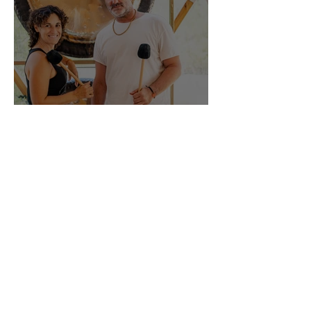
FORMACIÓN DE GONG
2026-27
GONGSOUNDS
Esther Saranjeet
Xorret de Catí