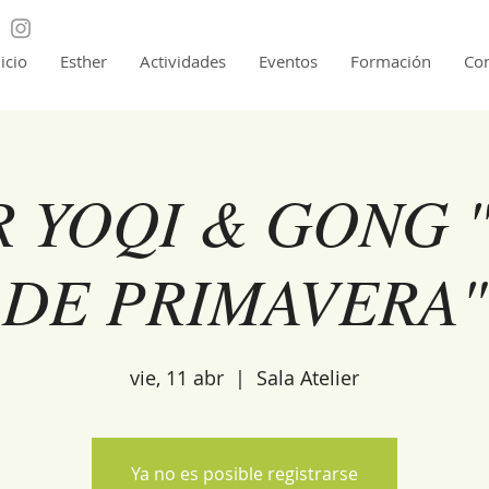
nicio
Esther
Actividades
Eventos
Formación
Con
R YOQI & GONG 
DE PRIMAVERA"
vie, 11 abr
  |  
Sala Atelier
Ya no es posible registrarse