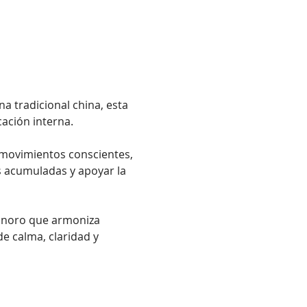
a tradicional china, esta 
cación interna.
n movimientos conscientes, 
es acumuladas y apoyar la 
onoro que armoniza 
e calma, claridad y 