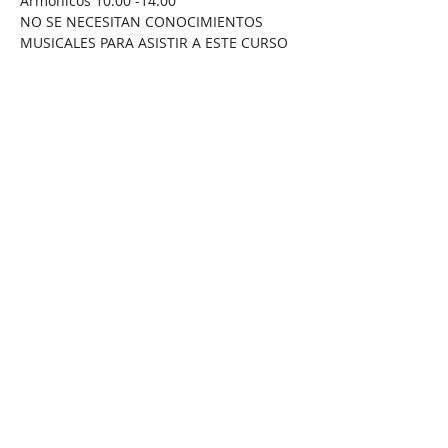
NO SE NECESITAN CONOCIMIENTOS 
LEER MÁS >
Compartir este evento
GONGSOUNDS
Esther Saranjeet