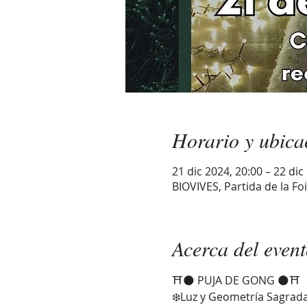
Horario y ubica
21 dic 2024, 20:00 – 22 dic
BIOVIVES, Partida de la Foi
Acerca del even
⛩️🌑 PUJA DE GONG 🌑⛩️
❄️Luz y Geometría Sagrada