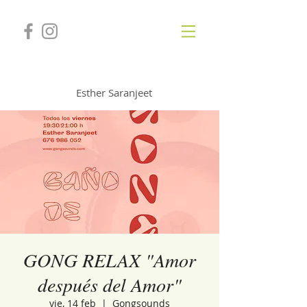
GONGSOUNDS
Esther Saranjeet
GONG RELAX "Amor
después del Amor"
vie, 14 feb
  |  
Gongsounds