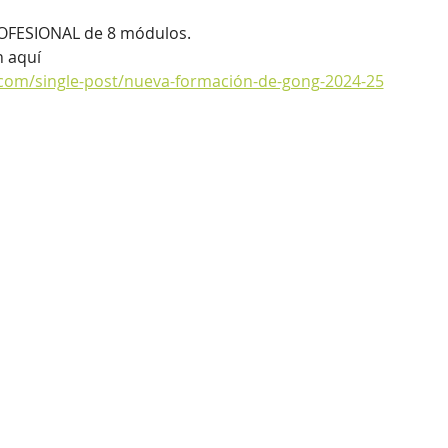
FESIONAL de 8 módulos.
n aquí
com/single-post/nueva-formación-de-gong-2024-25