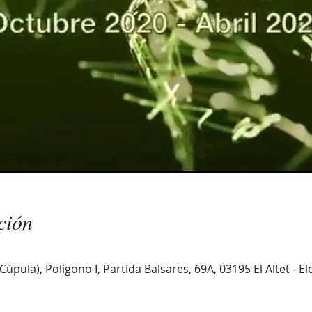
ción
úpula), Polígono I, Partida Balsares, 69A, 03195 El Altet - El