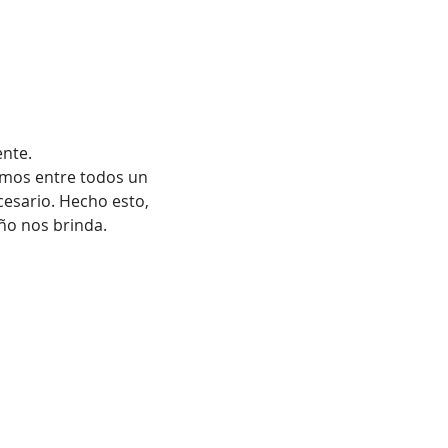
ente.
emos entre todos un 
cesario. Hecho esto, 
año nos brinda.