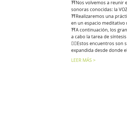
⛩️Nos volvemos a reunir e
sonoras conocidas: la VOZ
⛩️Realizaremos una prácti
en un espacio meditativo
⛩️A continuación, los gra
a cabo la tarea de síntesis
🧚‍♂️Estos encuentros son
expandida desde donde eleg
LEER MÁS >