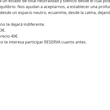
un estado de total neutralidad y silencio desde el cual po
equilibrio. Nos ayudan a aceptarnos, a establecer una prof
día desde un espacio neutro, ecuanime, desde la calma, dejan
o te dejará indiferente. 
3€. 
recio 40€.
si te interesa participar RESERVA cuanto antes.