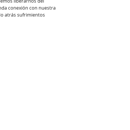
demos liberarnos del 
unda conexión con nuestra 
do atrás sufrimientos 