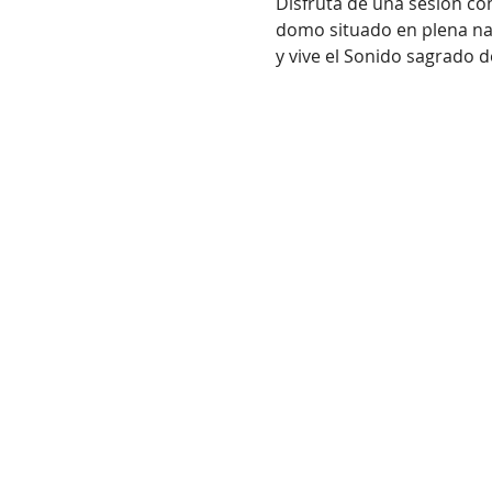
Disfruta de una sesión co
domo situado en plena natu
y vive el Sonido sagrado d